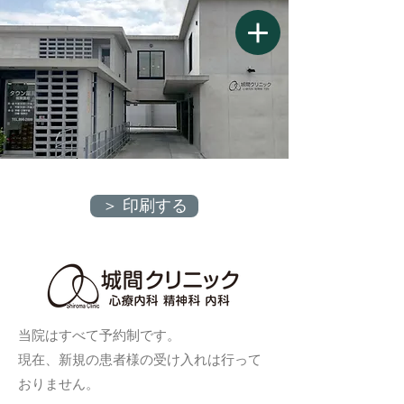
城間クリニック｜shiroma-clinic |
心療内科 | 〒901-2102 沖縄県浦添
市前田564-1 - shiroma-clinic2025
＞ 印刷する
当院はすべて予約制です。
現在、新規の患者様の受け入れは行って
おりません。