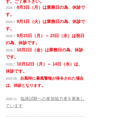
す。ご了承下さい。
8月3日（月）は業務日の為、
休診で
2
026.7.
​
す。
9月1日（火）は業務日の為、
休診で
2
026.7.
​
す。
9月21日（月）～ 23日（水）は祝日
2
026.7.
​
の為、
休診です。
10月2日（金）は業務日の為、
休診
2
026.7.
​
です。
10月12日（月）～ 14日（水）は、
2
026.7.
​
休診です。
台
風時に暴風警報が発
令された場合
2024.08
.
は
、休診となります
。
臨床試験への参加協力者を募集し
2020.11.
ています